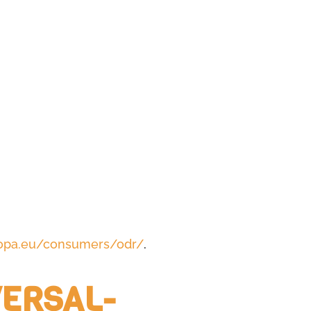
ropa.eu/consumers/odr/
.
VERSAL­