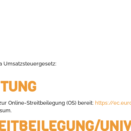
a Umsatzsteuergesetz:
HTUNG
ur Online-Streitbeilegung (OS) bereit:
https://ec.eu
ssum.
IT­BEILEGUNG/UNI