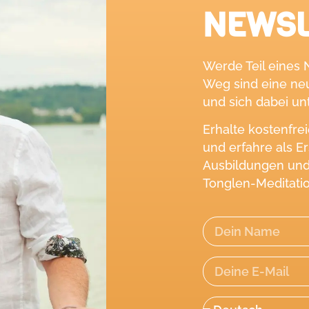
NEWS
Werde Teil eines 
Weg sind eine ne
und sich dabei un
Erhalte kostenfre
und erfahre als E
Ausbildungen und
Tonglen-Meditati