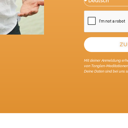
ZU
Alternative:
Mit deiner Anmeldung erh
von Tonglen-Meditationen 
Deine Daten sind bei uns s