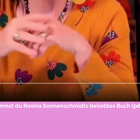
du Rosina Sonnenschmidts beliebtes Buch (pdf) „D