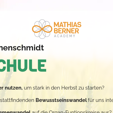
onnenschmidt
CHULE
r nutzen,
um stark in den Herbst zu starten?
 stattfindenden
Bewusstseinswandel
für uns int
igmenwandel
auf die Organ-Funtionskreise aus?