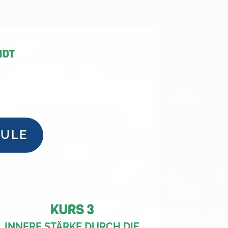
IDT
HULE
KURS 3
INNERE STÄRKE DURCH DIE