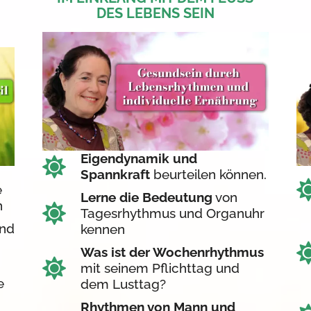
DES LEBENS SEIN
Eigendynamik und
Spannkraft
beurteilen können.
e
Lerne die Bedeutung
von
n
Tagesrhythmus und Organuhr
und
kennen
Was ist der Wochenrhythmus
mit seinem Pflichttag und
e
dem Lusttag?
Rhythmen von Mann und