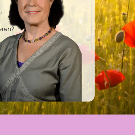
?
eren?