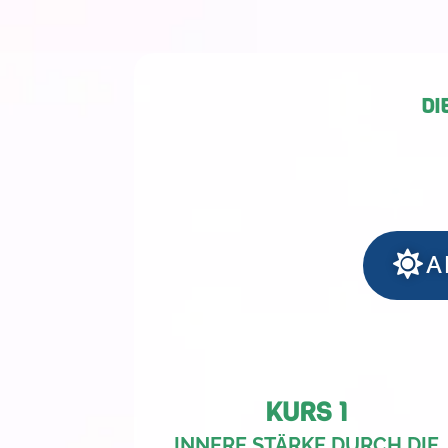
DI
A
KURS 1
INNERE STÄRKE DURCH DIE