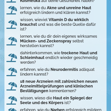
Kosmetika
auf deine Gesundheit haben?
lernen, wie du
Akne und unreine Haut
erfolgreich lindern und klären kannst?
wissen, wieviel
Vitamin D du wirklich
brauchst
und was die beste Quelle dafür
ist?
lernen, wie du dir dein eigenes wirksames
Mücken- und Zeckenspray
selbst
herstellen kannst?
dahinterkommen, wie
trockene Haut und
Schleimhaut
endlich wieder geschmeidig
werden?
erfahren, wie du
Neurodermitis
adäquat
lindern kannst?
18 neue Arzneien mit zahlreichen neuen
Arzneimittelprüfungen und klinischen
Bestätigungen
kennenlernen?
wissen, wieso die
Haut ein Spiegel der
Seele und des Körpers
ist?
erfahren, wie du
Narben
erfolgreich mildern