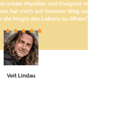
ystiker und Freigeist mit tiefem Herzen, laut
ch auf meinem Weg zutiefst inspiriert und
 des Lebens zu öffnen.“
dau