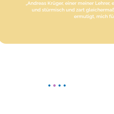
„Andreas Krüger, einer meiner Lehrer, ein wilder M
und stürmisch und zart gleichermaßen, hat mi
ermutigt, mich für die Magie
Veit Lin