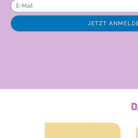
JETZT ANMELD
Alternative:
D