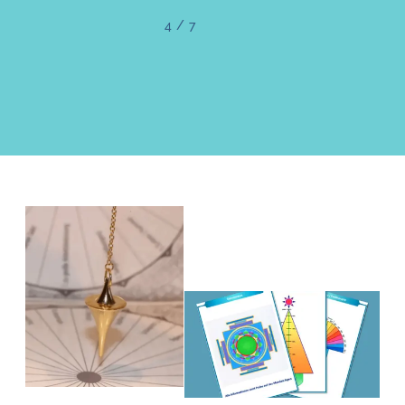
4
/
7