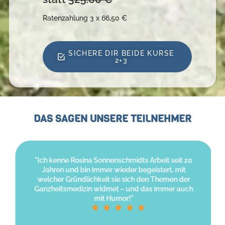
Ratenzahlung 3 x 66,50 €
SICHERE DIR BEIDE KURSE
2+3
DAS SAGEN UNSERE TEILNEHMER
"Ich kenne Rosina Sonnenschmidts Arbeit seit 20
Jahren und bin immer wieder begeistert, mit
welcher Gründlichkeit sie sich den Themen der
Ganzheitsmedizin widmet – und das immer auch
mit Humor!"