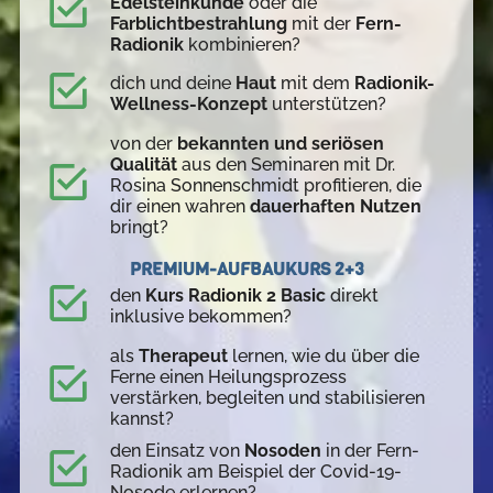
Edelsteinkunde
oder die
Farblichtbestrahlung
mit der
Fern-
Radionik
kombinieren?
dich und deine
Haut
mit dem
Radionik-
Wellness-Konzept
unterstützen?
von der
bekannten und seriösen
Qualität
aus den Seminaren mit Dr.
Rosina Sonnenschmidt profitieren, die
dir einen wahren
dauerhaften Nutzen
bringt?
PREMIUM-AUFBAUKURS 2+3
den
Kurs Radionik 2 Basic
direkt
inklusive bekommen?
als
Therapeut
lernen, wie du über die
Ferne einen Heilungsprozess
verstärken, begleiten und stabilisieren
kannst?
den Einsatz von
Nosoden
in der Fern-
Radionik am Beispiel der Covid-19-
Nosode erlernen?