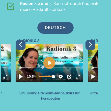
Radionik 2 und 3:
Kann ich durch Radionik
meine Heilkraft stärken?
DEUTSCH
K 3
RADIONIK 3
ng Premium-Aufbaukurs für
Unterschied Radionik und Geisthe
Therapeuten