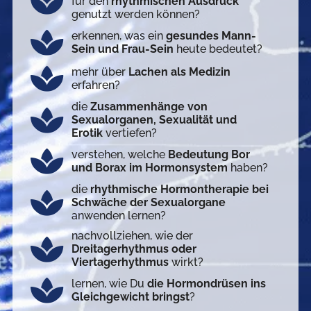
für den
rhythmischen Ausdruck
genutzt werden können?
erkennen, was ein
gesundes Mann-
Sein und Frau-Sein
heute bedeutet?
mehr über
Lachen als Medizin
erfahren?
die
Zusammenhänge von
Sexualorganen, Sexualität und
Erotik
vertiefen?
verstehen, welche
Bedeutung Bor
und Borax im Hormonsystem
haben?
die
rhythmische Hormontherapie bei
Schwäche der Sexualorgane
anwenden lernen?
nachvollziehen, wie der
Dreitagerhythmus oder
Viertagerhythmus
wirkt?
lernen, wie Du
die Hormondrüsen ins
Gleichgewicht bringst
?